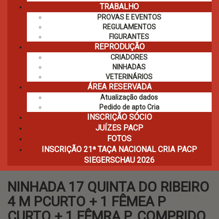
TRABALHO
PROVAS E EVENTOS
REGULAMENTOS
FIGURANTES
REPRODUÇÃO
CRIADORES
NINHADAS
VETERINÁRIOS
ÁREA RESERVADA
Atualização dados
Pedido de apto Cria
INSCRIÇÃO SÓCIO
JUÍZES PACP
FOTOS
INSCRIÇÃO 21ª TAÇA NACIONAL CRIA PACP
SIEGERSCHAU 2026
NINHADA 17 QUINTA DO RIBEIRO
4 M PCURTO + 1 FÊMEA P
CURTO + 1 FÊMRA P. COMPRIDO