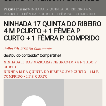
Página Inicial
/
NINHADA 17 QUINTA DO RIBEIRO 4 M
PCURTO + 1 FÊMEA P CURTO + 1 FÊMRA P. COMPRIDO
NINHADA 17 QUINTA DO RIBEIRO
4 M PCURTO + 1 FÊMEA P
CURTO + 1 FÊMRA P. COMPRIDO
Julho 5th, 2022
No Comments
Gostou do conteúdo? Compartilhe!
Navegação
NINHADA 16 DAS MÁSCARAS NEGRAS 4M + 5 F TUDO P
CURTO
de
NINHDA 18 DA QUINTA DO RIBEIRO 2MP CURTO + 1 M P.
COMPRIDO + 1 F P. CURTO
artigos