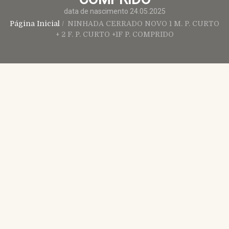
data de nascimento 24.05.2025
Página Inicial
/
NINHADA CERRADO NOVO 1 M. P. CURTO
+ 2 F. P. CURTO +1F P. COMPRIDO
Julho 3rd, 2025
No Comments