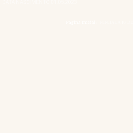
DATA NASCIMENTO 01.05.2023
Página Inicial
/
NINHADA 16 DE
Junho 14th, 2023
No Comments