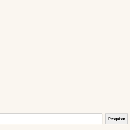
NINHADA 17 2023 FESTA DA HERA 1F. P. CURTO
Pesquisar