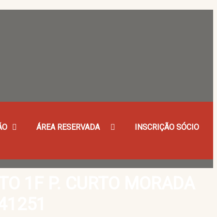
ÃO
ÁREA RESERVADA
INSCRIÇÃO SÓCIO
RTO 1F P. CURTO MORADA
141251