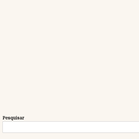
NINHADA 15 DOMUS DIDACUS 1MP. CURTO + 1 F P. CURTO
Pesquisar